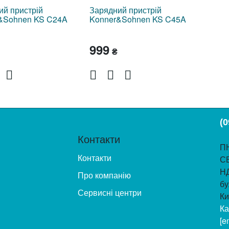
ий пристрій
Зарядний пристрій
&Sohnen KS C24A
Konner&Sohnen KS C45A
999
₴
(0
Контакти
ПН
Контакти
С
Н
Про компанію
бу
Сервисні центри
Ки
Ка
[e