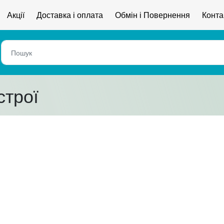
Акції
Доставка і оплата
Обмін і Повернення
Конта
строї