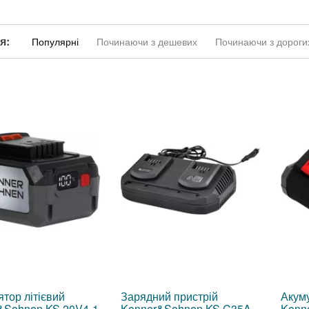
я:
Популярні
Починаючи з дешевих
Починаючи з дороги
тор літієвий
Зарядний пристрій
Акуму
&Sohnen KS 20V4-1
Konner&Sohnen KS C35A-
Konn