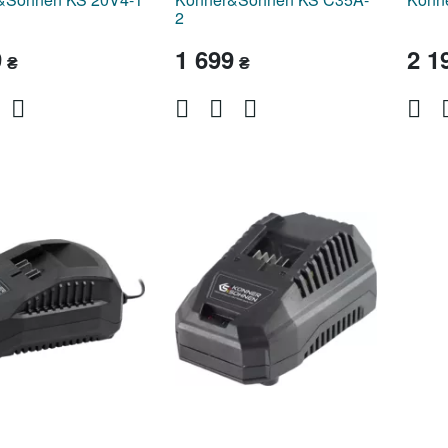
2
9
1 699
2 1
₴
₴