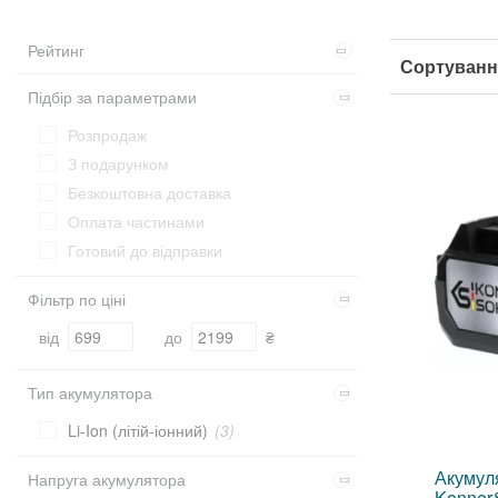
Рейтинг
Сортуванн
Підбір за параметрами
Розпродаж
З подарунком
Безкоштовна доставка
Оплата частинами
Готовий до відправки
Фільтр по ціні
від
до
₴
Тип акумулятора
Li-Ion (літій-іонний)
(3)
Акумуля
Напруга акумулятора
Konner