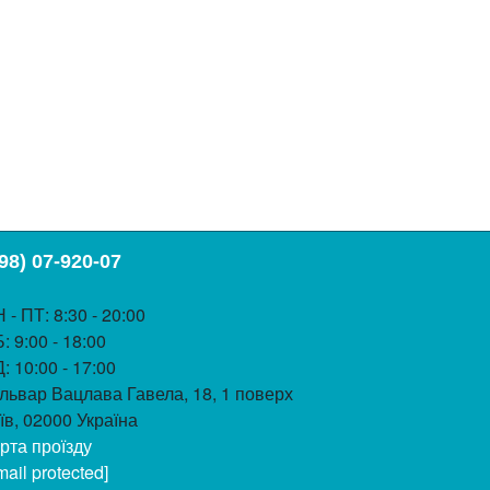
98) 07-920-07
 - ПТ
: 8:30 - 20:00
Б
: 9:00 - 18:00
Д
: 10:00 - 17:00
львар Вацлава Гавела, 18, 1 поверх
їв, 02000 Україна
рта проїзду
mail protected]