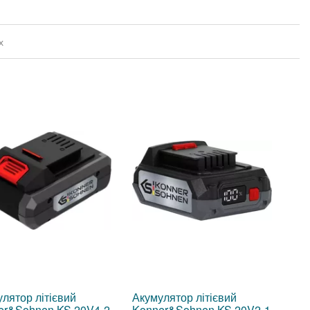
х
лятор літієвий
Акумулятор літієвий
er&Sohnen KS 20V4-2
Konner&Sohnen KS 20V2-1