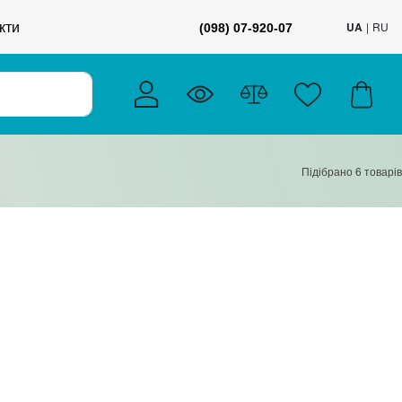
кти
UA
RU
(098) 07-920-07
Підібрано
6
товарів