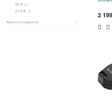
20 В
(3)
21.5 В
(3)
2 19
Країна походження
Німеччина
(6)