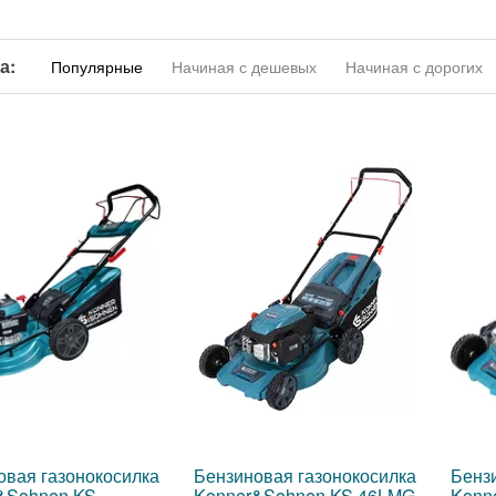
а:
Популярные
Начиная с дешевых
Начиная с дорогих
овая газонокосилка
Бензиновая газонокосилка
Бенз
&Sohnen KS
Konner&Sohnen KS 46LMG
Konn