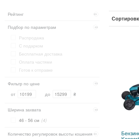
Рейтинг
Сортировк
Подбор по параметрам
Распродажа
С подарком
Бесплатная доставка
Оплата частями
Готов к отправке
Фильтр по цене
от
до
₴
Ширина захвата
46 - 56 см
(4)
Бензин
Количество регулировок высоты кошения
Konner