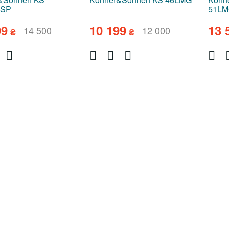
-SP
51LM
99
10 199
13 
14 500
12 000
₴
₴