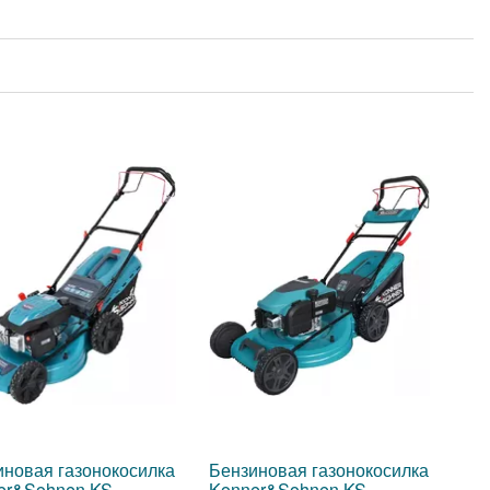
иновая газонокосилка
Бензиновая газонокосилка
er&Sohnen KS
Konner&Sohnen KS