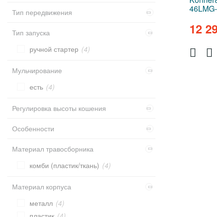
46LMG
7 ступеней
(4)
Тип передвижения
12 2
несамоходные
(1)
Тип запуска
самоходные
(3)
ручной стартер
(4)
Мульчирование
есть
(4)
Регулировка высоты кошения
центральная
(4)
Особенности
боковой выброс
(4)
Материал травосборника
самомоющаяся дека
(4)
комби (пластик/ткань)
(4)
функция мульчирования
(4)
Материал корпуса
металл
(4)
пластик
(4)