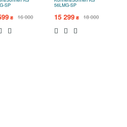
G-SP
56LMG-SP
599
15 299
16 000
18 000
₴
₴