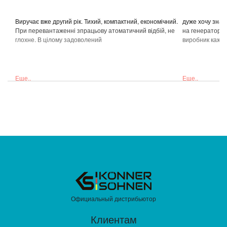
Виручає вже другий рік. Тихий, компактний, економічний.
дуже хочу знати
При перевантаженні зпрацьову атоматичний відбій, не
на генераторі 
глохне. В цілому задоволений
виробник каже
Еще..
Еще..
Официальный дистрибьютор
Клиентам