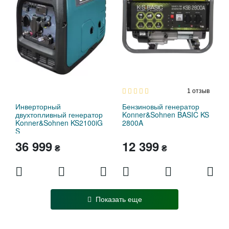
1
отзыв
Инверторный
Бензиновый генератор
двухтопливный генератор
Konner&Sohnen BASIC KS
Konner&Sohnen KS2100iG
2800A
S
36 999
12 399
₴
₴
Показать еще