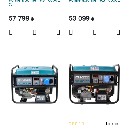
Konner&Sohnen KS 10000E
Konner&Sohnen KS 10000E
G
57 799
53 099
₴
₴
1
отзыв