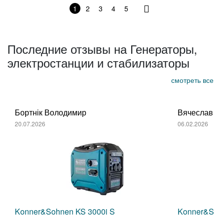
1
2
3
4
5
Последние отзывы на Генераторы,
электростанции и стабилизаторы
смотреть все
Бортнік Володимир
Вячеслав С
20.07.2026
06.02.2026
Konner&Sohnen KS 3000i S
Konner&So