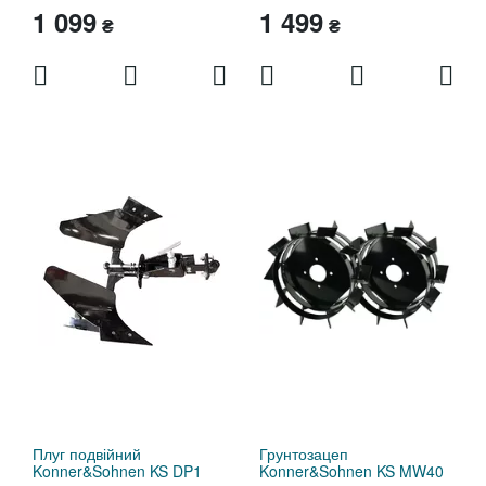
1 099
1 499
₴
₴
Плуг подвійний
Грунтозацеп
Konner&Sohnen KS DP1
Konner&Sohnen KS MW40