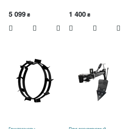
5 099
1 400
₴
₴
Грунтозацепы
Плуг регулируемый