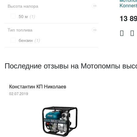
Konner
Высота напора
13 8
50 м
(1)
Тип топлива
бензин
(1)
Последние отзывы на Мотопомпы высо
Константин КП Николаев
02.07.2019