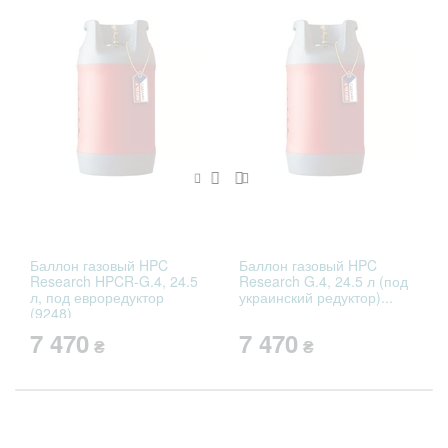
оставшегося газа;
имеет предохранительный PRV-клапан
избыточного давления;
изготавливается в Чехии, имеет все
необходимые сертификаты качества и
соответствия, удовлетворяет всем нормам
европейского и украинского законодательства.
Баллон газовый HPC
Баллон газовый HPC
Research HPCR-G.4, 24.5
Research G.4, 24.5 л (под
л, под евроредуктор
украинский редуктор)...
(9248)
7 470
7 470
₴
₴