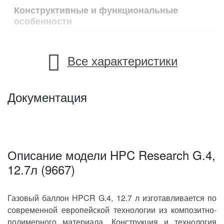
Конструктивные и функциональные
особенности
12.7 л
Объём
Все характеристики
композитно-полимерный
мателиал
Материал
Документация
Чехия
Страна происхождения
4 кг
Вес
Описание модели HPC Research G.4,
310х396 мм
Габариты
12.7л (9667)
Газовый баллон HPCR G.4, 12.7 л изготавливается по
- Газовый баллон (12.7 л);
- упаковка
Комплектация
современной европейской технологии из композитно-
полимерного материала. Конструкция и технология