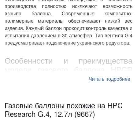
производства полностью исключают возможность
Производитель оставляет за собой право вносить
взрыва баллона. Современные композитно-
изменения в комплектацию или характеристики
полимерные материалы обеспечивают низкий вес
модели без уведомления продавца.
изделия. Каждый баллон проходит контроль качества и
испытания давлением в 30 атмосфер. Тип вентиля G.4
предусматривает подключение украинского редуктора.
Особенности и преимущества
модели газового баллона HPCR
G.4, 12.7 л:
Читать подробнее
благодаря специальной технологии и
используемым материалам полностью
Газовые баллоны похожие на HPC
взрывобезопасен;
Research G.4, 12.7л (9667)
не подвержен коррозии и деформации, не
чувствителен к перепадам температур;
сквозь специальные окошки виден уровень