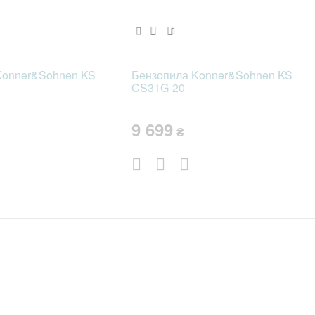
яцев
ния
Konner&Sohnen KS
Бензопила Konner&Sohnen KS
CS31G-20
опила;
 KS 188THK095, 45 см;
9 699
₴
 KS 28FC72;
тка;
тный кожух для шины;
сть для топливной смеси;
игранный ключ маленький;
игранный ключ большой;
ы с внутренним шестигранником;
лый напильник;
стый упор;
онная коробка;
рукция по эксплуатации;
нтийный талон