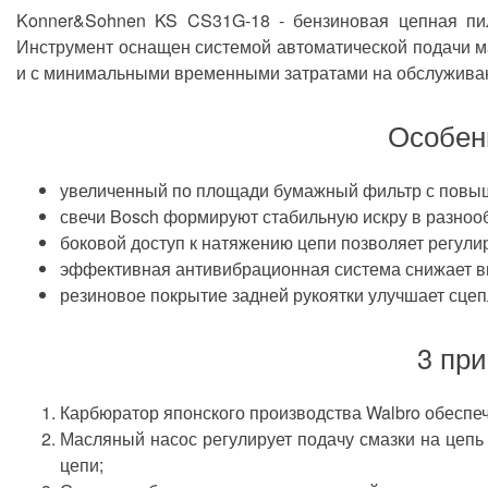
Konner&Sohnen KS CS31G-18 - бензиновая цепная пила
Конструктивные и функциональные особенно
Инструмент оснащен системой автоматической подачи ма
и с минимальными временными затратами на обслужива
больш
Конструкция
Особен
инерци
прайме
легкий
Особенности
увеличенный по площади бумажный фильтр с повыш
свечи Bosch формируют стабильную искру в разноо
0.325"
Шаг цепи
боковой доступ к натяжению цепи позволяет регули
есть
эффективная антивибрационная система снижает виб
Антивибрационная система
резиновое покрытие задней рукоятки улучшает сце
72 шт
Количество звеньев
3 пр
масля
Система смазки цепи
при по
Регулировка натяжения цепи
Карбюратор японского производства Walbro обеспечи
Масляный насос регулирует подачу смазки на цепь
для об
цепи;
для за