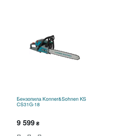
Производитель оставляет за собой право вносить изм
характеристики модели без уведомления продавца.
Бензопила Konner&Sohnen KS
CS31G-18
9 599
₴