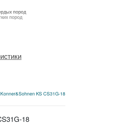
ердых пород
гких пород
ристики
ный
новый
б/мин
 Konner&Sohnen KS CS31G-18
.куб.
CS31G-18
шное охлаждение