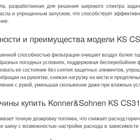
, разработанная для решения широкого спектра задач 
сти
сла и упрощенным запуском, что способствует эффективн
ние.
ие
ности и преимущества модели KS CS
онный тормоз цепи
р (подкачка топлива)
 запуск
енной способностью фильтрации очищает воздух более тщ
бразных погодных условиях, поддерживая бесперебойное ф
ровать ее состояние без снятия защитных элементов, упро
рации на рукоятки, снижая нагрузку на кисти и предплечь
пление с рукой, уменьшая скольжение даже при влажных ус
ичины купить Konner&Sohnen KS CS31
ная
мощи инструментов
вает точную дозировку топлива, что снижает расход горюче
 и шину с возможностью настройки расхода в зависимости
резки деревьев
готовки дров