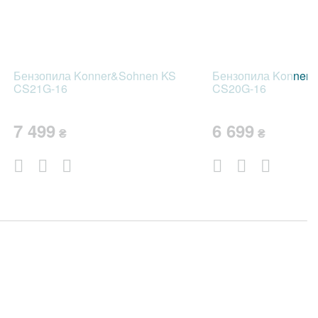
Бензопила Konner&Sohnen KS
Бензопила Konner
CS21G-16
CS20G-16
7 499
6 699
₴
₴