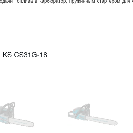
одачи топлива в карбюратор, пружинным стартером для с
да и огорода
n KS CS31G-18
FC72
5х300 мм