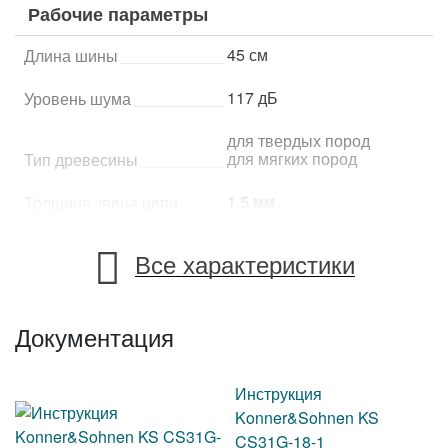
Рабочие параметры
45 см
Длина шины
117 дБ
Уровень шума
для твердых пород
для мягких пород
Тип древесины
1.5 мм
Толщина звена цепи
Все характеристики
Характеристики двигателя и устройства
2-тактный
Тип двигателя
Документация
бензиновый
Питание
8500 об/мин
Инструкция
Обороты двигателя
Konner&Sohnen KS
54.5 см.куб.
Объем двигателя
CS31G-18-1