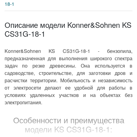
3.1 л.с.
Мощность
Описание модели Konner&Sohnen KS
воздушное охлаждение
Охлаждение
CS31G-18-1
Конструктивные и функциональные
особенности
Konner&Sohnen KS CS31G-18-1 - бензопила,
предназначенная для выполнения широкого спектра
большие
Конструкция
задач по резке древесины. Она используется в
садоводстве, строительстве, для заготовки дров и
инерционный тормоз цепи
расчистки территории. Мобильность и независимость
праймер (подкачка
топлива)
от электросети делают ее удобной для работы в
легкий запуск
условиях удаленных участков и на объектах без
режущая оснастка Oregon
Особенности
электропитания.
0.325"
Шаг цепи
Особенности и преимущества
Антивибрационная
модели KS CS31G-18-1:
есть
система