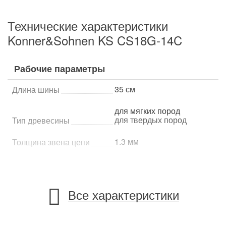
Технические характеристики
Konner&Sohnen KS CS18G-14C
Рабочие параметры
35 см
Длина шины
для мягких пород
для твердых пород
Тип древесины
1.3 мм
Толщина звена цепи
Характеристики двигателя и устройства
Все характеристики
2-тактный
Тип двигателя
бензиновый
Питание