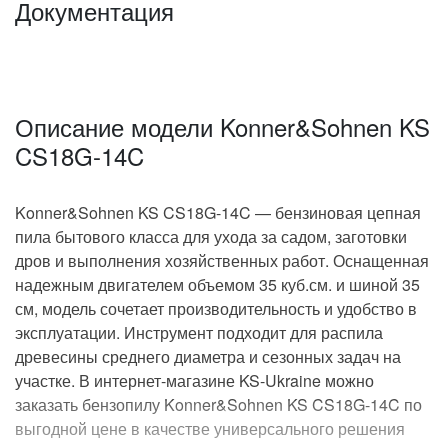
Документация
13000 об/мин
Обороты двигателя
35 см.куб.
Объем двигателя
1.8 л.с.
Мощность
Описание модели Konner&Sohnen KS
CS18G-14C
воздушное охлаждение
Охлаждение
есть
Индикатор уровня масла
Konner&Sohnen KS CS18G-14C — бензиновая цепная
пила бытового класса для ухода за садом, заготовки
дров и выполнения хозяйственных работ. Оснащенная
Конструктивные и функциональные
особенности
надежным двигателем объемом 35 куб.см. и шиной 35
см, модель сочетает производительность и удобство в
средние
Конструкция
эксплуатации. Инструмент подходит для распила
древесины среднего диаметра и сезонных задач на
инерционный тормоз цепи
участке. В интернет-магазине KS-Ukraine можно
праймер (подкачка
топлива)
заказать бензопилу Konner&Sohnen KS CS18G-14C по
Особенности
выгодной цене в качестве универсального решения
3/8''
Шаг цепи