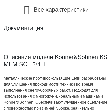
12 месяцев
Гарантия
Все характеристики
Konner&Sohnen KS 7HP-
MFM-60
Konner&Sohnen KS 7HP-
Документация
MFM-80Е
Подходит для
- Цепь, 2 шт.;
- упаковка;
Описание модели Konner&Sohnen KS
- гарантийный талон
Комплектация
MFM SC 13/4.1
Производитель оставляет за собой право вносить
Металлические противоскользящие цепи разработаны
изменения в комплектацию или характеристики
для улучшения проходимости техники во время
модели без уведомления продавца.
выполнения снегоуборочных работ. Подходят для
использования с многофункциональными машинами
Konner&Sohnen. Обеспечивают улучшенное сцепление
с поверхностью при зимней уборке, значительно