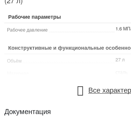
(27 л)
Рабочие параметры
1.6 МП
Рабочее давление
Конструктивные и функциональные особенно
27 л
Объём
сталь
Материал
Все характе
Белару
Страна происхождения
Документация
12 кг
Вес
299х59
Габариты