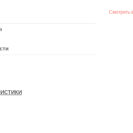
Смотреть 
а
сти
ристики
сь
5 мм