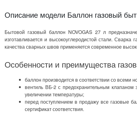
Описание модели Баллон газовый бы
- Газо
- упак
Комплектация
Бытовой газовый баллон NOVOGAS 27 л предназначен
изготавливается и высокоуглеродистой стали. Сварка 
Производитель оставляет за собой право вносить изм
качества сварных швов применяется современное высо
характеристики модели без уведомления продавца.
Особенности и преимущества газо
баллон производится в соответствии со всеми 
вентиль ВБ-2 с предохранительным клапаном 
увеличении температуры;
перед поступлением в продажу все газовые б
сертификат соответствия.