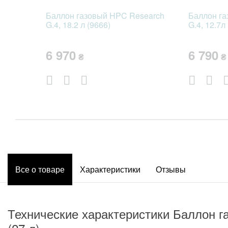
Баллон газовый HPC Research
Баллон га
G.4, 18.2 л (9666)
G.4, 12.7л
6 970
6 790
₴
₴
Все о товаре
Характеристики
Отзывы
Технические характеристики Баллон