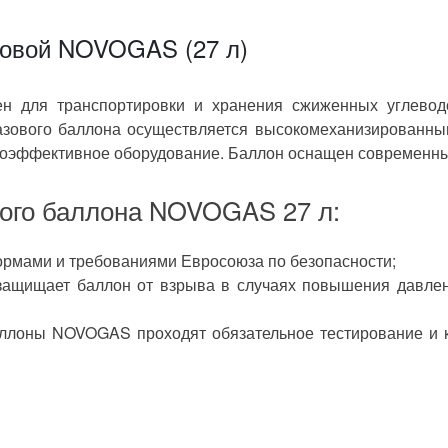
товой NOVOGAS (27 л)
вый баллон;
овка
 для транспортировки и хранения сжиженных углеводор
газового баллона осуществляется высокомеханизированны
енения в комплектацию или
коэффективное оборудование. Баллон оснащен современны
вого баллона NOVOGAS 27 л:
нормами и требованиями Евросоюза по безопасности;
защищает баллон от взрыва в случаях повышения давлен
аллоны NOVOGAS проходят обязательное тестирование и 