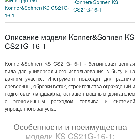
Konner&Sohnen KS
45 см.куб.
Объем двигателя
CS21G-16-1
2.1 л.с.
Мощность
Описание модели Konner&Sohnen KS
воздушное охлаждение
Охлаждение
CS21G-16-1
Конструктивные и функциональные
особенности
Konner&Sohnen KS CS21G-16-1 - бензиновая цепная
пила для универсального использования в быту и на
средние
Конструкция
дачном участке. Инструмент подходит для распила
древесины, обрезки веток, строительства ограждений и
инерционный тормоз цепи
подготовки ландшафта, оснащен мощным двигателем
праймер (подкачка
топлива)
с экономичным расходом топлива и системой
режущая оснастка Oregon
Особенности
упрощенного запуска.
0.325"
Шаг цепи
Особенности и преимущества
есть
Плавный пуск
модели KS CS21G-16-1: