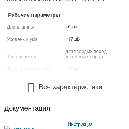
Рабочие параметры
40 см
Длина шины
117 дБ
Уровень шума
для твердых пород
для мягких пород
Тип древесины
1.5 мм
Толщина звена цепи
Все характеристики
Характеристики двигателя и устройства
2-тактный
Тип двигателя
Документация
бензиновый
Питание
8500 об/мин
Инструкция
Обороты двигателя