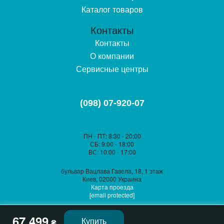
Каталог товаров
Благодаря воздушному охлаждению ячейки внутри
Контакты
сохраняют оптимальный температурный баланс даже
Контакты
при интенсивном использовании. Упакованная в
О компании
надежную картонную коробку, каждая единица товара
Сервисные центры
сопровождается необходимыми кабелями для
подключения к инвертору и ПК. Производитель
предоставляет гарантию на 12 месяцев, что
(098) 07-920-07
подтверждает соответствие устройства строгим
европейским стандартам надежности.
ПН - ПТ
: 8:30 - 20:00
СБ
: 9:00 - 18:00
ВС
: 10:00 - 17:00
бульвар Вацлава Гавела, 18, 1 этаж
Киев, 02000 Украина
Карта проезда
[email protected]
67 499
Купить
₴