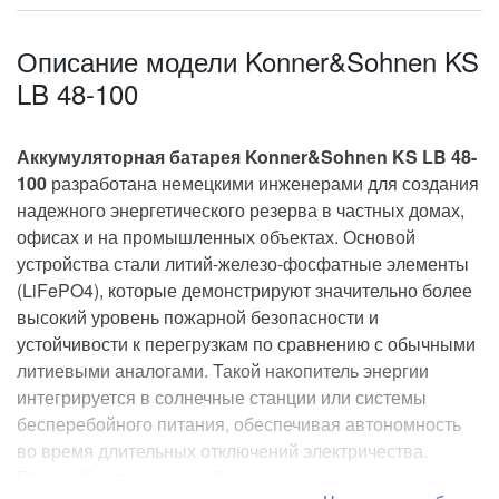
Напряжение
51.2 В
аккумулятора
Описание модели Konner&Sohnen KS
LB 48-100
Конструктивные и функциональные
особенности
Аккумуляторная батарея Konner&Sohnen KS LB 48-
для солнечных систем
для UPS
100
Назначение
разработана немецкими инженерами для создания
надежного энергетического резерва в частных домах,
настенные
Тип установки
офисах и на промышленных объектах. Основой
устройства стали литий-железо-фосфатные элементы
IP21
Класс защиты
(LiFePO4), которые демонстрируют значительно более
высокий уровень пожарной безопасности и
устойчивости к перегрузкам по сравнению с обычными
литиевыми аналогами. Такой накопитель энергии
15 лет
Срок службы батареи
интегрируется в солнечные станции или системы
RS-485
бесперебойного питания, обеспечивая автономность
RS-232
во время длительных отключений электричества.
CAN-bus
Коммуникация
Прочный металлический корпус с настенным