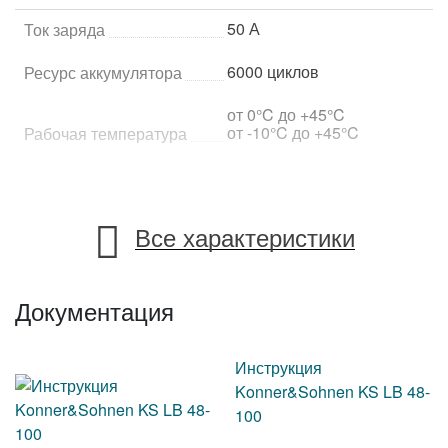
50 А
Ток заряда
6000 циклов
Ресурс аккумулятора
от 0°C до +45°C
от -10°C до +45°C
Рабочая температура
Характеристики двигателя и устройства
Все характеристики
воздушное охлаждение
Охлаждение
Характеристики аккумулятора
Документация
LiFePO4 (литий-железо-
фосфатный)
Тип аккумулятора
Инструкция
Konner&Sohnen KS LB 48-
100 Ач
Емкость аккумулятора
100