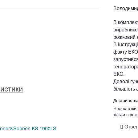
Володими
В комплект
виробником
рожковий 
В інструкц
факту ЕКО
запустився
генератора
ЕКО.
Доволі гуч
ристики
більшість 
Достоинства
Недостатки:
зный (220 В)
тільки в ре
Ответ
nner&Sohnen KS 1900i S