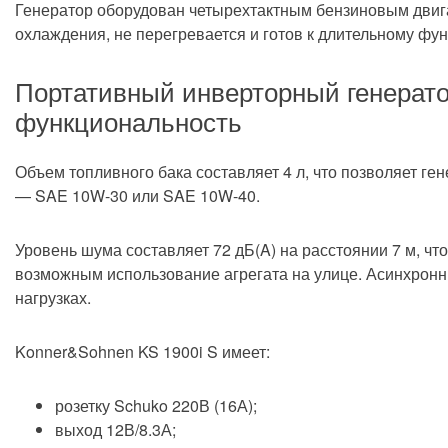
Конструктивные и функциональные особенно
Генератор оборудован четырехтактным бензиновым двига
охлаждения, не перегревается и готов к длительному ф
асинх
Тип альтернатора
Портативный инверторный генерато
медь
Материал обмотки альтернатора
функциональность
1х16А 
Тип розеток
Объем топливного бака составляет 4 л, что позволяет ге
есть
Выход 12 В
— SAE 10W-30 или SAE 10W-40.
нет
Возможность установки автоматики
Уровень шума составляет 72 дБ(A) на расстоянии 7 м, 
для га
возможным использование агрегата на улице. Асинхронн
для ту
Назначение
нагрузках.
шумоз
Исполнение
Konner&Sohnen KS 1900i S имеет:
портат
Тип установки
розетку Schuko 220В (16А);
1
Количество цилиндров
выход 12В/8.3А;