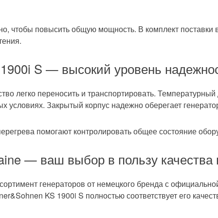
ельное подключение
но, чтобы повысить общую мощность. В комплект поставки
тения.
сплея
1900i S — высокий уровень надежно
ство легко переносить и транспортировать. Температурный
ых условиях. Закрытый корпус надежно оберегает генератор 
 перегрева помогают контролировать общее состояние обор
aine — ваш выбор в пользу качества
сортимент генераторов от немецкого бренда с официальной
ner&Sohnen KS 1900i S полностью соответствует его качест
ой