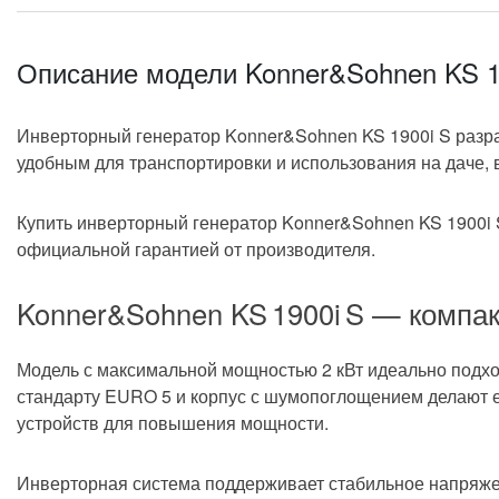
ручной
Тип запуска
4-такт
Тип двигателя
Описание модели Konner&Sohnen KS 1
79.7 см
Объем двигателя
Инверторный генератор Konner&Sohnen KS 1900i S разра
0.45 л
Объем масляного картера
удобным для транспортировки и использования на даче, 
бензин
Тип топлива
Купить инверторный генератор Konner&Sohnen KS 1900i 
АИ-92
официальной гарантией от производителя.
АИ-95
Марка топлива
Konner&Sohnen KS 1900i S — компак
SAE 1
SAE 1
Рекомендуемый тип масла
Модель с максимальной мощностью 2 кВт идеально подход
возду
Охлаждение
стандарту EURO 5 и корпус с шумопоглощением делают е
устройств для повышения мощности.
OHV
Дополнительные параметры
Инверторная система поддерживает стабильное напряжени