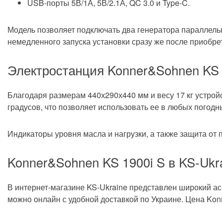
4 л
USB-порты 5В/1А, 5В/2.1А, QC 3.0 и Type-C.
Объём топливного бака
паралл
Особенности
Модель позволяет подключать два генератора параллель
немедленного запуска установки сразу же после приобре
есть
ECO-режим
без ди
Электростанция Konner&Sohnen KS 
Информационный дисплей
есть
Выход USB
Благодаря размерам 440х290х440 мм и весу 17 кг устрой
градусов, что позволяет использовать ее в любых погодн
440 мм
Длина
Индикаторы уровня масла и нагрузки, а также защита от
290 мм
Ширина
Konner&Sohnen KS 1900i S в KS-Ukr
440 мм
Высота
В интернет-магазине KS-Ukraine представлен широкий ас
17 кг
Вес
можно онлайн с удобной доставкой по Украине. Цена Kon
бытов
Класс