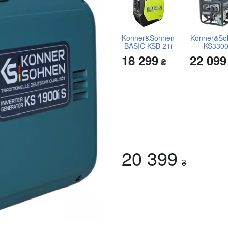
Konner&Sohnen
Konner&So
BASIC KSB 21i
KS3300
S
18 299
22 09
₴
20 399
₴