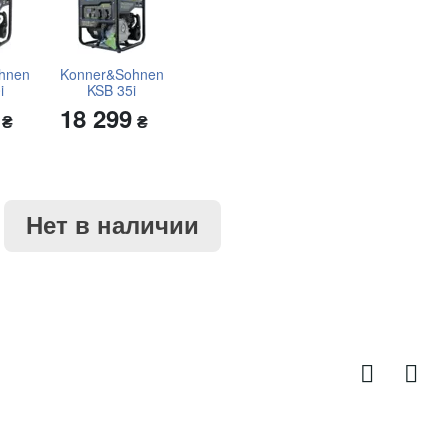
hnen
Konner&Sohnen
i
KSB 35i
9
18 299
₴
₴
Нет в наличии