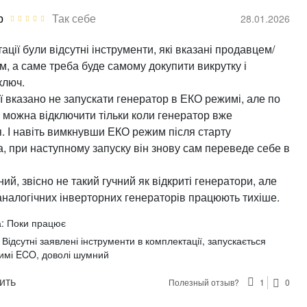
р
Так себе
28.01.2026
ації були відсутні інструменти, які вказані продавцем/
, а саме треба буде самому докупити викрутку і
ключ.
ії вказано не запускати генератор в ЕКО режимі, але по
 можна відключити тільки коли генератор вже
. І навіть вимкнувши ЕКО режим після старту
, при наступному запуску він знову сам переведе себе в
ний, звісно не такий гучний як відкриті генератори, але
аналогічних інверторних генераторів працюють тихіше.
:
Поки працює
Відсутні заявлені інструменти в комплектації, запускається
жимі ECO, доволі шумний
ить
Полезный отзыв?
1
0