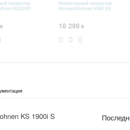
ный генератор
Инверторный генератор
ohnen KS3300i
Konner&Sohnen KSB 35i
9
18 299
₴
₴
ументация
ohnen KS 1900i S
Последн