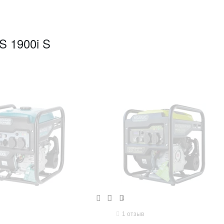
S 1900i S
1
отзыв