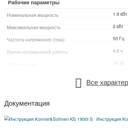
Рабочие параметры
1.9 кВт
Номинальная мощность
2 кВт
Максимальная мощность
50 Гц
Частота напряжения (тока)
4.5 ч
Время непрерывной работы
94 дБ
Уровень шума
72 дБ
Уровень шума LpA
Все характе
Характеристики двигателя и устройства
Документация
однофа
Напряжение
3.2 л.с.
Мощность
Инструкция Ko