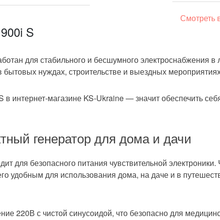
 стартер
Смотреть 
ный
900i S
.куб.
ботан для стабильного и бесшумного электроснабжения в л
в бытовых нуждах, строительстве и выездных мероприятиях
S в интернет-магазине KS-Ukraine — значит обеспечить се
тный генератор для дома и дачи
0W-30
0W-40
ит для безопасного питания чувствительной электроники. 
шное охлаждение
го удобным для использования дома, на даче и в путешест
е 220В с чистой синусоидой, что безопасно для медицинс