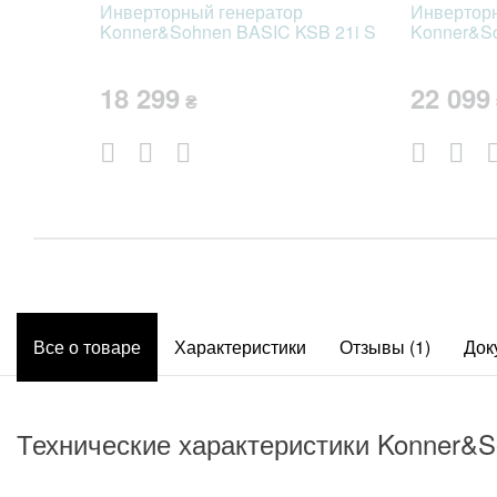
Инверторный генератор
Инвертор
Konner&Sohnen BASIC KSB 21i S
Konner&S
18 299
22 09
₴
Все о товаре
Характеристики
Отзывы
(1)
Док
Технические характеристики Konner&S